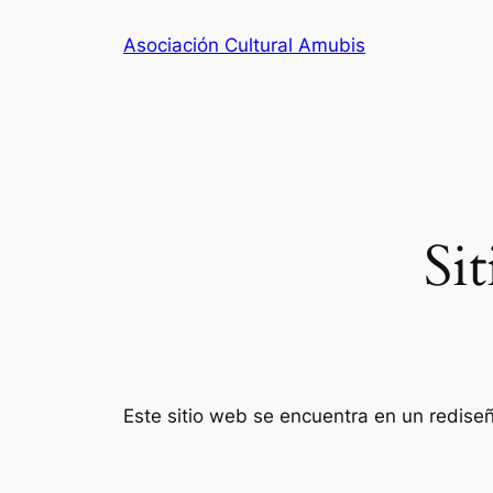
Saltar
Asociación Cultural Amubis
al
contenido
Si
Este sitio web se encuentra en un rediseñ